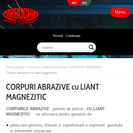
RO
EN
Meniu
Noutati
Cataloage
Prima pagina
›
Produse
›
Oferta Generala
›
CORPURI ABRAZIVE
›
Corpuri abrazive cu liant magnezitic
CORPURI ABRAZIVE cu LIANT
MAGNEZITIC
CORPURILE ABRAZIVE
-
pietrele de polizor
-
CU LIANT
MAGNEZITIC
- se utilizeaza pentru operatiile de:
prelucrare grosiera, finisare si superfinisare a marmurei, granitului
si betoanelor mozaicate