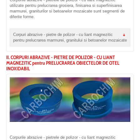
utilizate pentru prelucrarea grosiera, finisarea si superfinisarea
marmurei, graniturilor si betoanelor mozaicate sunt segmenti de
diferite forme.
Corpuri abrazive - pietre de polizor - cu liant magnezitic
pentru prelucrarea marmurei, granitului si betoanelor mozaicate
II. CORPURI ABRAZIVE - PIETRE DE POLIZOR - CU LIANT
MAGNEZITIC pentru PRELUCRAREA OBIECTELOR DE OTEL
INOXIDABIL
Corpurile abrazive - pietrele de polizor - cu liant magnezitic