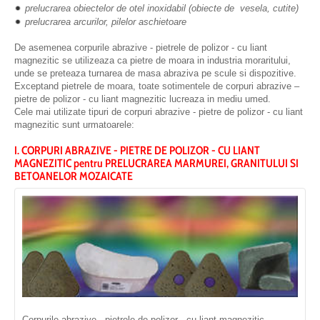
prelucrarea obiectelor de otel inoxidabil (obiecte de vesela, cutite)
prelucrarea arcurilor, pilelor aschietoare
De asemenea corpurile abrazive - pietrele de polizor - cu liant
magnezitic se utilizeaza ca pietre de moara in industria moraritului,
unde se preteaza turnarea de masa abraziva pe scule si dispozitive.
Exceptand pietrele de moara, toate sotimentele de corpuri abrazive –
pietre de polizor - cu liant magnezitic lucreaza in mediu umed.
Cele mai utilizate tipuri de corpuri abrazive - pietre de polizor - cu liant
magnezitic sunt urmatoarele:
I. CORPURI ABRAZIVE - PIETRE DE POLIZOR - CU LIANT
MAGNEZITIC pentru PRELUCRAREA MARMUREI, GRANITULUI SI
BETOANELOR MOZAICATE
Corpurile abrazive - pietrele de polizor - cu liant magnezitic