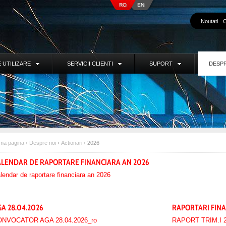
RO
EN
Noutati
C
 UTILIZARE
SERVICII CLIENTI
SUPORT
DESPR
ima pagina
›
Despre noi
›
Actionari
›
2026
ALENDAR DE RAPORTARE FINANCIARA AN 2026
lendar de raportare financiara an 2026
A 28.04.2026
RAPORTARI FINA
NVOCATOR AGA 28.04.2026_ro
RAPORT TRIM.I 