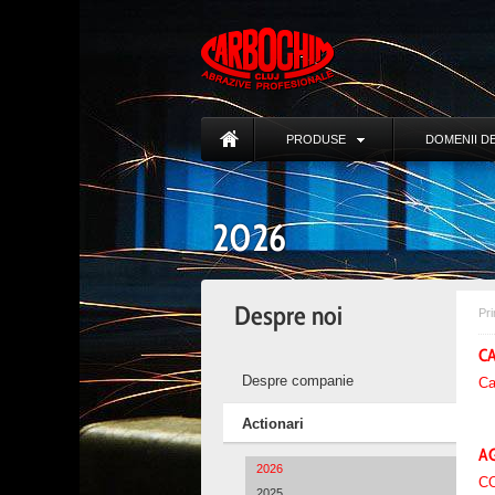
PRODUSE
DOMENII DE
2026
Despre noi
Pr
C
Despre companie
Ca
Actionari
AG
2026
CO
2025