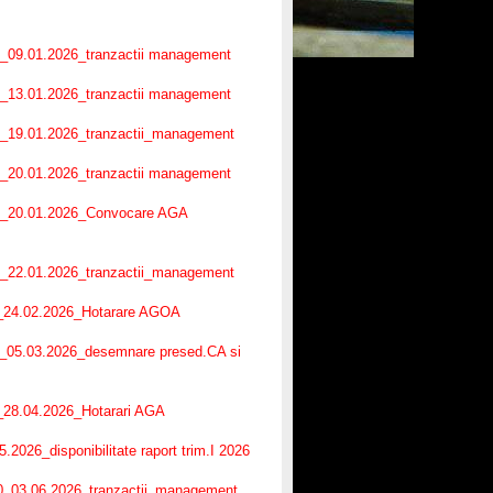
 1_09.01.2026_tranzactii management
 2_13.01.2026_tranzactii management
 3_19.01.2026_tranzactii_management
 4_20.01.2026_tranzactii management
. 5_20.01.2026_Convocare AGA
 6_22.01.2026_tranzactii_management
.7_24.02.2026_Hotarare AGOA
8_05.03.2026_desemnare presed.CA si
9_28.04.2026_Hotarari AGA
026_disponibilitate raport trim.I 2026
10_03.06.2026_tranzactii_management