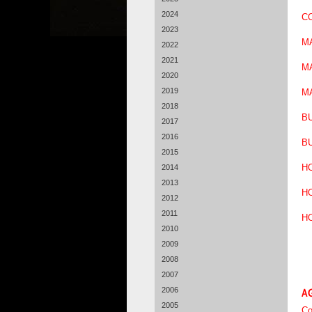
2024
CO
2023
MA
2022
2021
MA
2020
2019
MA
2018
B
2017
2016
B
2015
HO
2014
2013
HO
2012
2011
HO
2010
2009
2008
2007
2006
AG
2005
Co