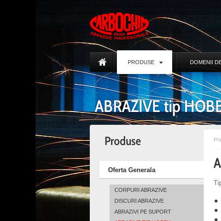
PRODUSE
DOMENII DE
ABRAZIVE tip HOB
Produse
Pr
A
Oferta Generala
Ti
CORPURI ABRAZIVE
DISCURI ABRAZIVE
ABRAZIVI PE SUPORT