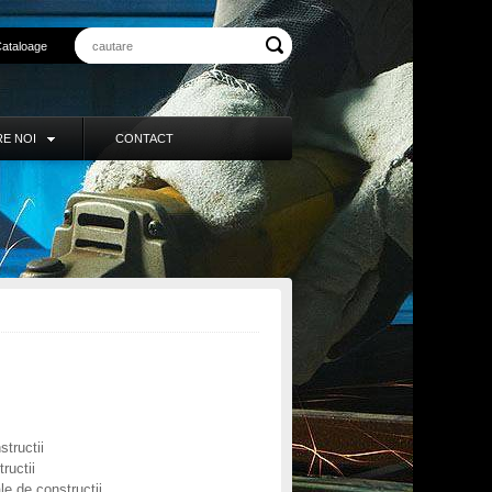
ataloage
E NOI
CONTACT
structii
ructii
le de constructii