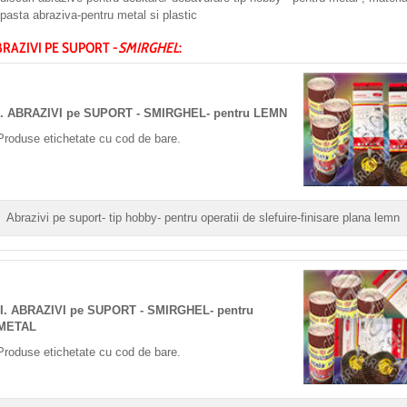
pasta abraziva-pentru metal si plastic
RAZIVI PE SUPORT -
SMIRGHEL
:
I. ABRAZIVI pe SUPORT - SMIRGHEL- pentru LEMN
Produse etichetate cu cod de bare.
Abrazivi pe suport- tip hobby- pentru operatii de slefuire-finisare plana lemn
II. ABRAZIVI pe SUPORT - SMIRGHEL- pentru
METAL
Produse etichetate cu cod de bare.