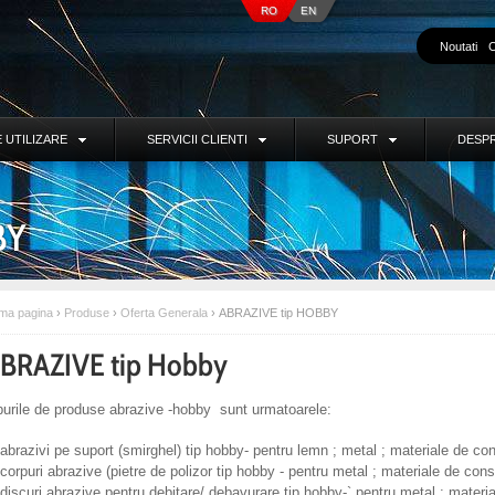
RO
EN
Noutati
C
 UTILIZARE
SERVICII CLIENTI
SUPORT
DESPR
BY
ima pagina
›
Produse
›
Oferta Generala
›
ABRAZIVE tip HOBBY
BRAZIVE tip Hobby
purile de produse abrazive -hobby sunt urmatoarele:
abrazivi pe suport (smirghel) tip hobby- pentru lemn ; metal ; materiale de con
corpuri abrazive (pietre de polizor tip hobby - pentru metal ; materiale de const
discuri abrazive pentru debitare/ debavurare tip hobby-` pentru metal ; materia