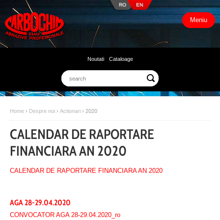
RO
EN
Meniu
Noutati
Cataloage
Home
›
Despre noi
›
Actionari
›
2020
CALENDAR DE RAPORTARE
FINANCIARA AN 2020
CALENDAR DE RAPORTARE FINANCIARA AN 2020
AGA 28-29.04.2020
CONVOCATOR AGA 28-29.04.2020_ro