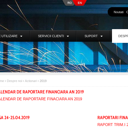
RO
EN
Noutati
C
 UTILIZARE
SERVICII CLIENTI
SUPORT
DESPR
me
›
Despre noi
›
Actionari
›
2019
ALENDAR DE RAPORTARE FINANCIARA AN 2019
ALENDAR DE RAPORTARE FINACIARA AN 2019
A 24-25.04.2019
RAPORTARI FINA
RAPORT TRIM.I 