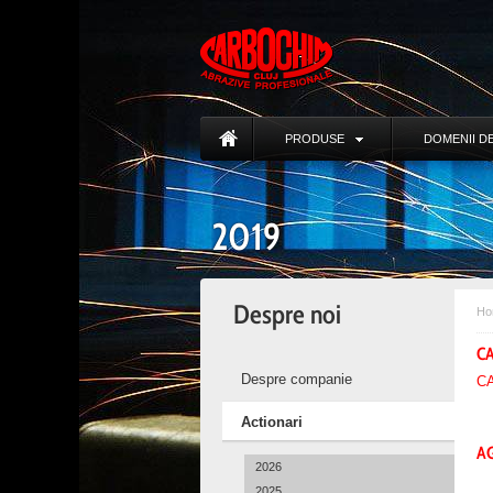
PRODUSE
DOMENII DE
2019
Despre noi
Ho
C
Despre companie
C
Actionari
AG
2026
2025