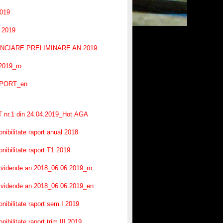
2019
 2019
NCIARE PRELIMINARE AN 2019
019_ro
EPORT_en
r.1 din 24.04.2019_Hot.AGA
bilitate raport anual 2018
bilitate raport T1 2019
ividende an 2018_06.06.2019_ro
dividende an 2018_06.06.2019_en
bilitate raport sem.I 2019
ilitate raport trim.III 2019