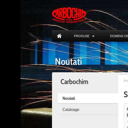
PRODUSE
DOMENII DE
Noutati
Carbochim
Pr
S
Noutati
Cataloage