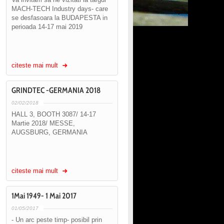
MACH-TECH Industry days- care
se desfasoara la BUDAPESTA in
perioada 14-17 mai 2019
citeste mai mult
GRINDTEC -GERMANIA 2018
02/02/2018
HALL 3, BOOTH 3087/ 14-17
Martie 2018/ MESSE,
AUGSBURG, GERMANIA
citeste mai mult
1Mai 1949- 1 Mai 2017
01/05/2017
- Un arc peste timp- posibil prin