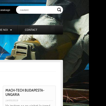
ataloage
E NOI
CONTACT
MACH-TECH BUDAPESTA-
UNGARIA
14/05/2019
Va invitam sa ne vizitati la targul