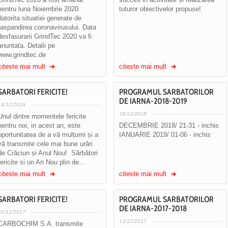
pentru luna Noiembrie 2020
tuturor obiectivelor propuse!
datorita situatiei generate de
raspandirea coronavirusului. Data
desfasurarii GrindTec 2020 va fi
anuntata. Detalii pe
www.grindtec.de
citeste mai mult
citeste mai mult
SARBATORI FERICITE!
PROGRAMUL SARBATORILOR
DE IARNA-2018-2019
18/12/2018
18/12/2018
Unul dintre momentele fericite
pentru noi, in acest an, este
DECEMBRIE 2018/ 21-31 - inchis
oportunitatea de a vă mulțumi și a
IANUARIE 2019/ 01-06 - inchis
vă transmite cele mai bune urări
de Crăciun și Anul Nou! Sărbători
fericite si un An Nou plin de...
citeste mai mult
citeste mai mult
SARBATORI FERICITE!
PROGRAMUL SARBATORILOR
DE IARNA-2017-2018
20/12/2017
13/12/2017
CARBOCHIM S.A. transmite