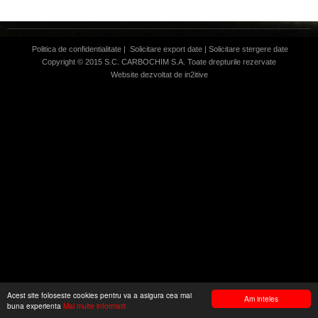
Politica de confidentialitate
|
Solicitare export date
|
Solicitare stergere date
Copyright © 2015 S.C. CARBOCHIM S.A. Toate drepturile rezervate
Website dezvoltat de
in2itive
Acest site foloseste cookies pentru va a asigura cea mai
Am inteles
buna experienta
Mai multe informatii