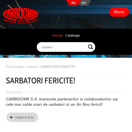
RO
EN
Meniu
Noutati
Cataloage
Prima pagina
›
Noutati
›
SARBATORI FERICITE!
SARBATORI FERICITE!
20/12/2017
CARBOCHIM S.A. transmite partenerilor si colaboratorilor sai
cele mai calde urari de sarbatori si un An Nou fericit!
Inapoi la lista